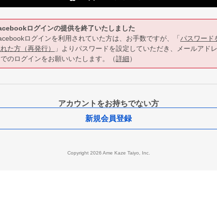
acebookログインの提供を終了いたしました
acebookログインを利用されていた方は、お手数ですが、「
パスワード
忘れた方（再発行）
」よりパスワードを設定していただき、メールアド
スでのログインをお願いいたします。（
詳細
）
アカウントをお持ちでない方
新規会員登録
Copyright 2026 Ame Kaze Taiyo, Inc.