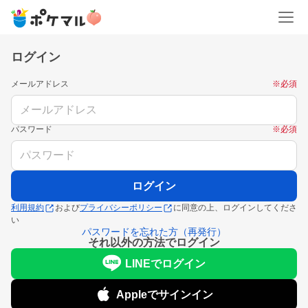
ログイン
メールアドレス
※必須
パスワード
※必須
ログイン
利用規約
および
プライバシーポリシー
に同意の上、
ログインしてくださ
い
パスワードを忘れた方（再発行）
それ以外の方法でログイン
LINEでログイン
Appleでサインイン