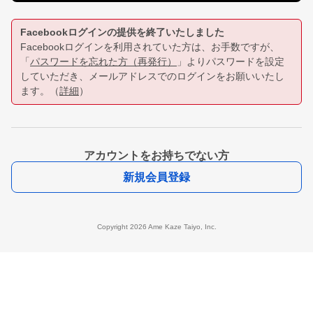
Facebookログインの提供を終了いたしました
Facebookログインを利用されていた方は、お手数ですが、
「
パスワードを忘れた方（再発行）
」よりパスワードを設定
していただき、メールアドレスでのログインをお願いいたし
ます。（
詳細
）
アカウントをお持ちでない方
新規会員登録
Copyright 2026 Ame Kaze Taiyo, Inc.