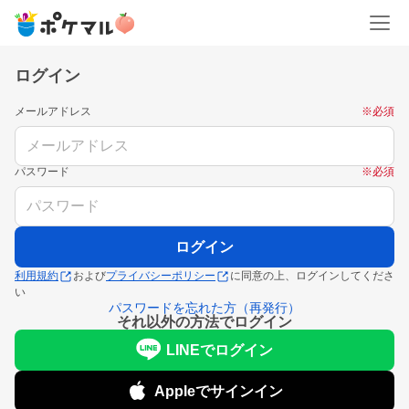
ログイン
メールアドレス
※必須
パスワード
※必須
ログイン
利用規約
および
プライバシーポリシー
に同意の上、
ログインしてくださ
い
パスワードを忘れた方（再発行）
それ以外の方法でログイン
LINEでログイン
Appleでサインイン