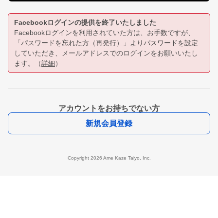
Facebookログインの提供を終了いたしました
Facebookログインを利用されていた方は、お手数ですが、
「
パスワードを忘れた方（再発行）
」よりパスワードを設定
していただき、メールアドレスでのログインをお願いいたし
ます。（
詳細
）
アカウントをお持ちでない方
新規会員登録
Copyright 2026 Ame Kaze Taiyo, Inc.