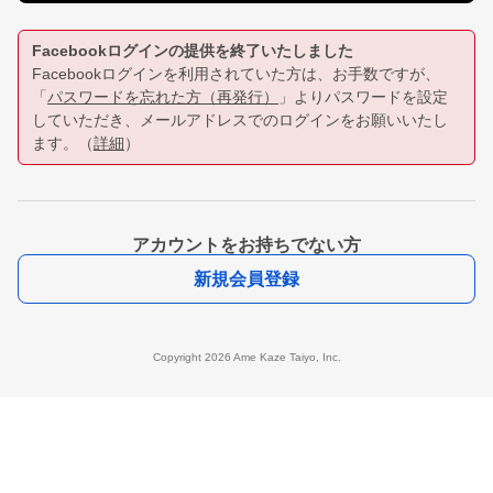
Facebookログインの提供を終了いたしました
Facebookログインを利用されていた方は、お手数ですが、
「
パスワードを忘れた方（再発行）
」よりパスワードを設定
していただき、メールアドレスでのログインをお願いいたし
ます。（
詳細
）
アカウントをお持ちでない方
新規会員登録
Copyright 2026 Ame Kaze Taiyo, Inc.