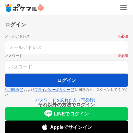
ログイン
メールアドレス
※必須
パスワード
※必須
ログイン
利用規約
および
プライバシーポリシー
に同意の上、
ログインしてくださ
い
パスワードを忘れた方（再発行）
それ以外の方法でログイン
LINEでログイン
Appleでサインイン