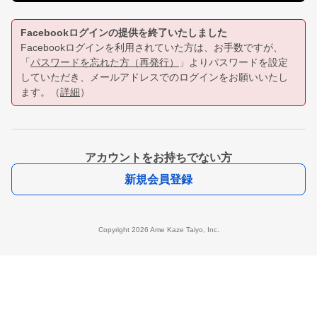
Facebookログインの提供を終了いたしました
Facebookログインを利用されていた方は、お手数ですが、
「
パスワードを忘れた方（再発行）
」よりパスワードを設定
していただき、メールアドレスでのログインをお願いいたし
ます。（
詳細
）
アカウントをお持ちでない方
新規会員登録
Copyright 2026 Ame Kaze Taiyo, Inc.