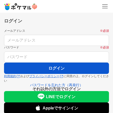
ログイン
メールアドレス
※必須
パスワード
※必須
ログイン
利用規約
および
プライバシーポリシー
に同意の上、
ログインしてくださ
い
パスワードを忘れた方（再発行）
それ以外の方法でログイン
LINEでログイン
Appleでサインイン