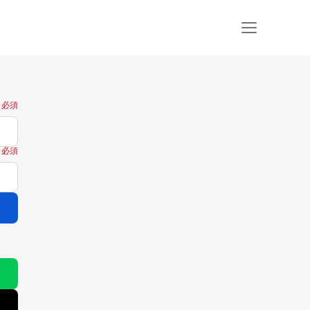
※必須
※必須