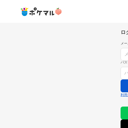
ロ
メー
パス
利用