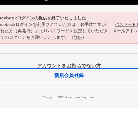
acebookログインの提供を終了いたしました
acebookログインを利用されていた方は、お手数ですが、「
パスワード
忘れた方（再発行）
」よりパスワードを設定していただき、メールアド
スでのログインをお願いいたします。（
詳細
）
アカウントをお持ちでない方
新規会員登録
Copyright 2026 Ame Kaze Taiyo, Inc.