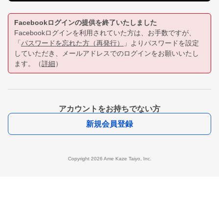
Facebookログインの提供を終了いたしました
Facebookログインを利用されていた方は、お手数ですが、
「
パスワードを忘れた方（再発行）
」よりパスワードを設定
していただき、メールアドレスでのログインをお願いいたし
ます。（
詳細
）
アカウントをお持ちでない方
新規会員登録
Copyright 2026 Ame Kaze Taiyo, Inc.