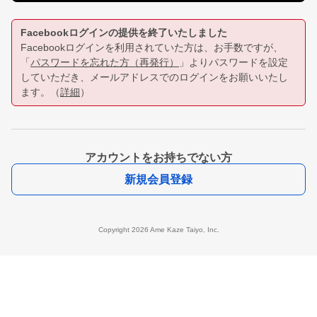
Facebookログインの提供を終了いたしました
Facebookログインを利用されていた方は、お手数ですが、
「
パスワードを忘れた方（再発行）
」よりパスワードを設定
していただき、メールアドレスでのログインをお願いいたし
ます。（
詳細
）
アカウントをお持ちでない方
新規会員登録
Copyright 2026 Ame Kaze Taiyo, Inc.