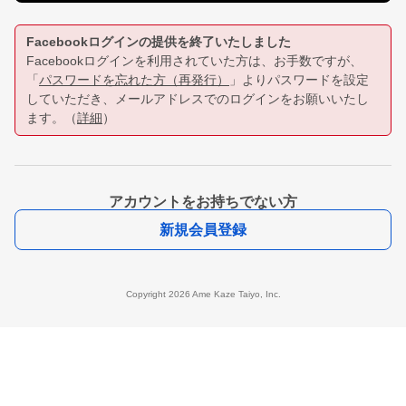
Facebookログインの提供を終了いたしました
Facebookログインを利用されていた方は、お手数ですが、
「
パスワードを忘れた方（再発行）
」よりパスワードを設定
していただき、メールアドレスでのログインをお願いいたし
ます。（
詳細
）
アカウントをお持ちでない方
新規会員登録
Copyright 2026 Ame Kaze Taiyo, Inc.