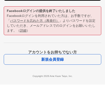
Facebookログインの提供を終了いたしました
Facebookログインを利用されていた方は、お手数ですが、
「
パスワードを忘れた方（再発行）
」よりパスワードを設定
していただき、メールアドレスでのログインをお願いいたし
ます。（
詳細
）
アカウントをお持ちでない方
新規会員登録
Copyright 2026 Ame Kaze Taiyo, Inc.