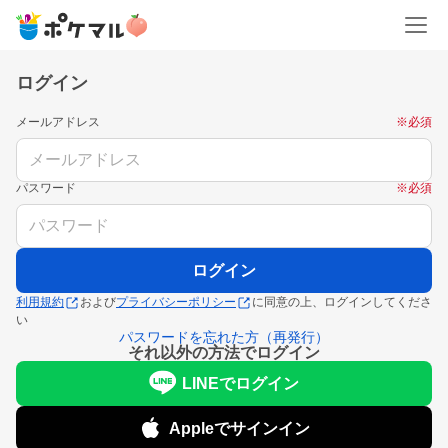
ログイン
メールアドレス
※必須
パスワード
※必須
ログイン
利用規約
および
プライバシーポリシー
に同意の上、
ログインしてくださ
い
パスワードを忘れた方（再発行）
それ以外の方法でログイン
LINEでログイン
Appleでサインイン