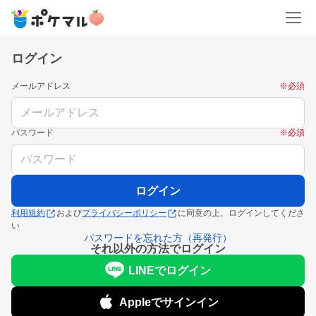
ログイン
メールアドレス
※必須
パスワード
※必須
ログイン
利用規約
および
プライバシーポリシー
に同意の上、
ログインしてくださ
い
パスワードを忘れた方（再発行）
それ以外の方法でログイン
LINEでログイン
Appleでサインイン