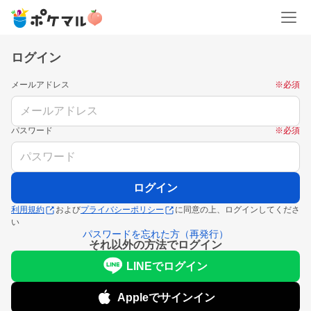
ログイン
メールアドレス
※必須
パスワード
※必須
ログイン
利用規約
および
プライバシーポリシー
に同意の上、
ログインしてくださ
い
パスワードを忘れた方（再発行）
それ以外の方法でログイン
LINEでログイン
Appleでサインイン