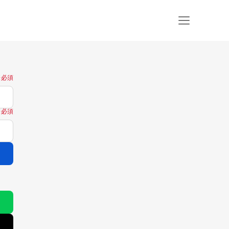
※必須
※必須