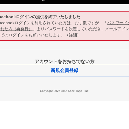
acebookログインの提供を終了いたしました
acebookログインを利用されていた方は、お手数ですが、「
パスワード
忘れた方（再発行）
」よりパスワードを設定していただき、メールアド
スでのログインをお願いいたします。（
詳細
）
アカウントをお持ちでない方
新規会員登録
Copyright 2026 Ame Kaze Taiyo, Inc.