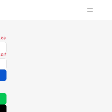
※必須
※必須