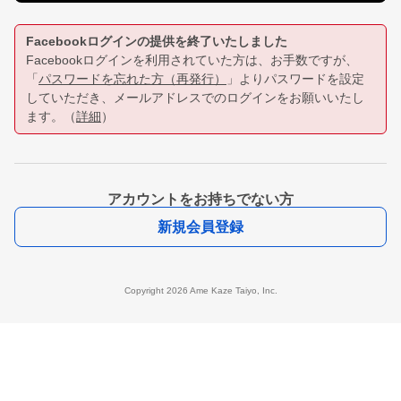
Facebookログインの提供を終了いたしました
Facebookログインを利用されていた方は、お手数ですが、
「
パスワードを忘れた方（再発行）
」よりパスワードを設定
していただき、メールアドレスでのログインをお願いいたし
ます。（
詳細
）
アカウントをお持ちでない方
新規会員登録
Copyright 2026 Ame Kaze Taiyo, Inc.