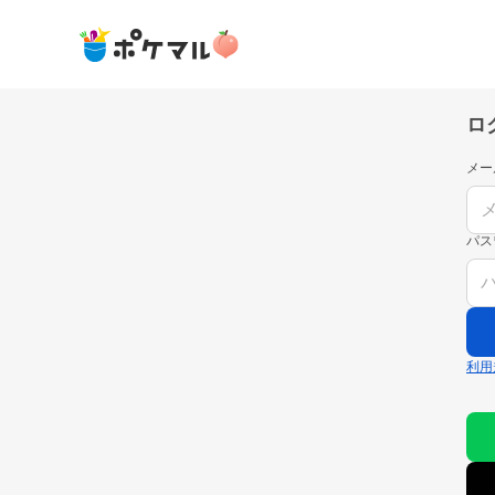
ロ
メー
パス
利用