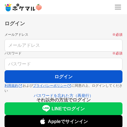
ログイン
メールアドレス
※必須
パスワード
※必須
ログイン
利用規約
および
プライバシーポリシー
に同意の上、
ログインしてくださ
い
パスワードを忘れた方（再発行）
それ以外の方法でログイン
LINEでログイン
Appleでサインイン