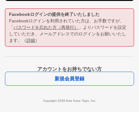
Facebookログインの提供を終了いたしました
Facebookログインを利用されていた方は、お手数ですが、
「
パスワードを忘れた方（再発行）
」よりパスワードを設定
していただき、メールアドレスでのログインをお願いいたし
ます。（
詳細
）
アカウントをお持ちでない方
新規会員登録
Copyright 2026 Ame Kaze Taiyo, Inc.