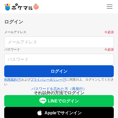
ログイン
メールアドレス
※必須
パスワード
※必須
ログイン
利用規約
および
プライバシーポリシー
に同意の上、
ログインしてくださ
い
パスワードを忘れた方（再発行）
それ以外の方法でログイン
LINEでログイン
Appleでサインイン