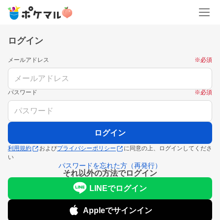
ログイン
メールアドレス
※必須
パスワード
※必須
ログイン
利用規約
および
プライバシーポリシー
に同意の上、
ログインしてくださ
い
パスワードを忘れた方（再発行）
それ以外の方法でログイン
LINEでログイン
Appleでサインイン