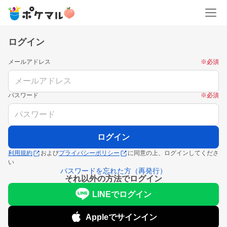
ログイン
メールアドレス
※必須
パスワード
※必須
ログイン
利用規約
および
プライバシーポリシー
に同意の上、
ログインしてくださ
い
パスワードを忘れた方（再発行）
それ以外の方法でログイン
LINEでログイン
Appleでサインイン