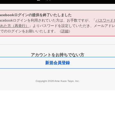
acebookログインの提供を終了いたしました
acebookログインを利用されていた方は、お手数ですが、「
パスワード
忘れた方（再発行）
」よりパスワードを設定していただき、メールアド
スでのログインをお願いいたします。（
詳細
）
アカウントをお持ちでない方
新規会員登録
Copyright 2026 Ame Kaze Taiyo, Inc.