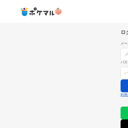
ロ
メー
パス
利用