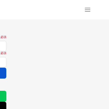
※必須
※必須