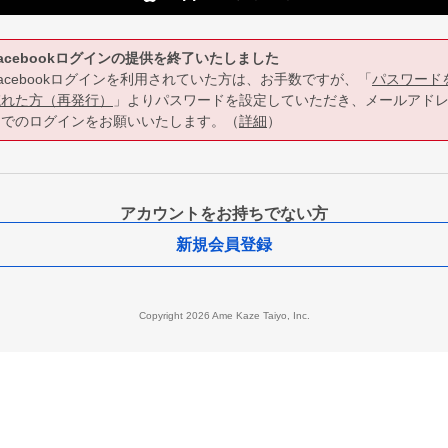
acebookログインの提供を終了いたしました
acebookログインを利用されていた方は、お手数ですが、「
パスワード
忘れた方（再発行）
」よりパスワードを設定していただき、メールアド
スでのログインをお願いいたします。（
詳細
）
アカウントをお持ちでない方
新規会員登録
Copyright 2026 Ame Kaze Taiyo, Inc.