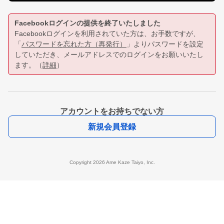
Facebookログインの提供を終了いたしました
Facebookログインを利用されていた方は、お手数ですが、
「
パスワードを忘れた方（再発行）
」よりパスワードを設定
していただき、メールアドレスでのログインをお願いいたし
ます。（
詳細
）
アカウントをお持ちでない方
新規会員登録
Copyright 2026 Ame Kaze Taiyo, Inc.