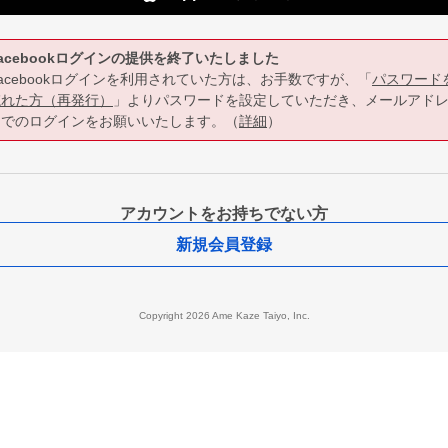
acebookログインの提供を終了いたしました
acebookログインを利用されていた方は、お手数ですが、「
パスワード
忘れた方（再発行）
」よりパスワードを設定していただき、メールアド
スでのログインをお願いいたします。（
詳細
）
アカウントをお持ちでない方
新規会員登録
Copyright 2026 Ame Kaze Taiyo, Inc.