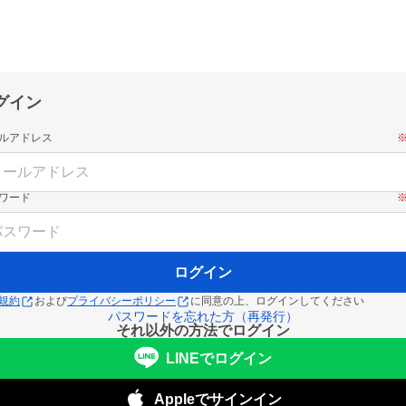
グイン
ルアドレス
ワード
ログイン
規約
および
プライバシーポリシー
に同意の上、
ログインしてください
パスワードを忘れた方（再発行）
それ以外の方法でログイン
LINEでログイン
Appleでサインイン