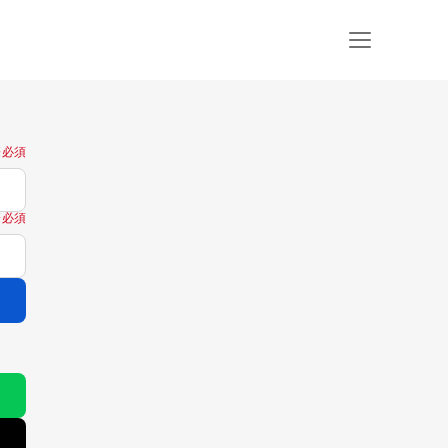
※必須
※必須