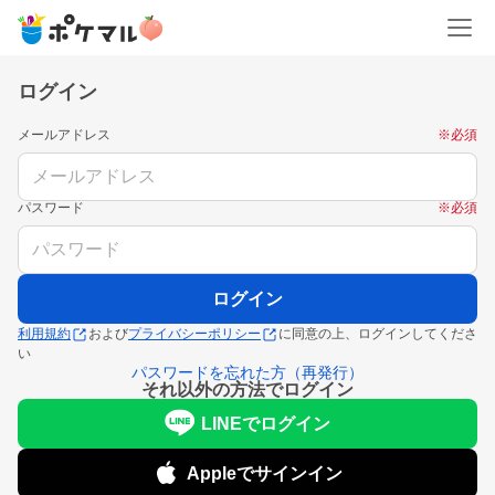
ログイン
メールアドレス
※必須
パスワード
※必須
ログイン
利用規約
および
プライバシーポリシー
に同意の上、
ログインしてくださ
い
パスワードを忘れた方（再発行）
それ以外の方法でログイン
LINEでログイン
Appleでサインイン