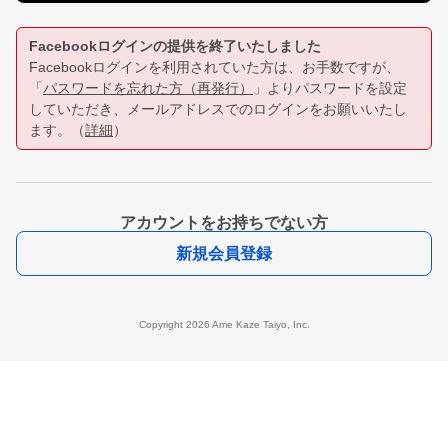
Facebookログインの提供を終了いたしました
Facebookログインを利用されていた方は、お手数ですが、
「
パスワードを忘れた方（再発行）
」よりパスワードを設定
していただき、メールアドレスでのログインをお願いいたし
ます。（
詳細
）
アカウントをお持ちでない方
新規会員登録
Copyright 2026 Ame Kaze Taiyo, Inc.