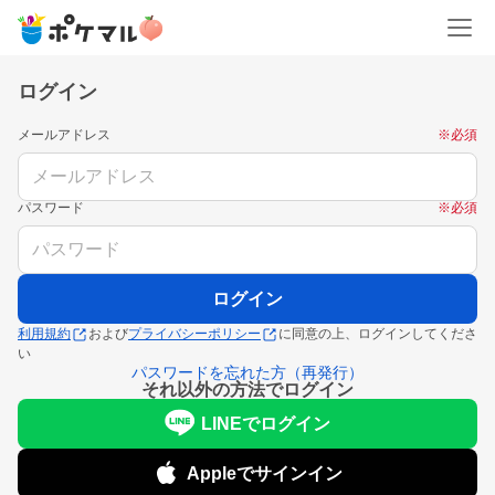
ログイン
メールアドレス
※必須
パスワード
※必須
ログイン
利用規約
および
プライバシーポリシー
に同意の上、
ログインしてくださ
い
パスワードを忘れた方（再発行）
それ以外の方法でログイン
LINEでログイン
Appleでサインイン