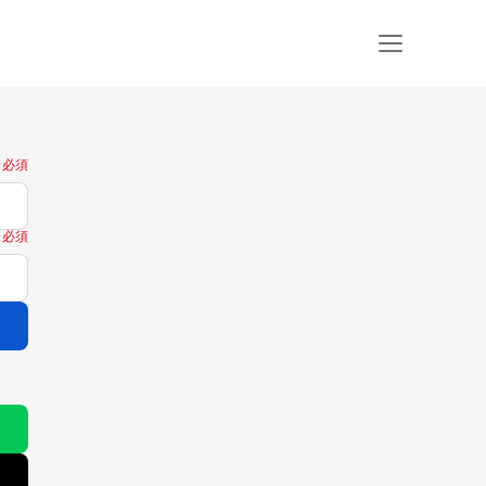
※必須
※必須