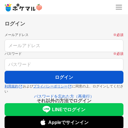
ログイン
メールアドレス
※必須
パスワード
※必須
ログイン
利用規約
および
プライバシーポリシー
に同意の上、
ログインしてくださ
い
パスワードを忘れた方（再発行）
それ以外の方法でログイン
LINEでログイン
Appleでサインイン