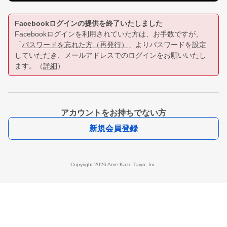
Facebookログインの提供を終了いたしました
Facebookログインを利用されていた方は、お手数ですが、
「
パスワードを忘れた方（再発行）
」よりパスワードを設定
していただき、メールアドレスでのログインをお願いいたし
ます。（
詳細
）
アカウントをお持ちでない方
新規会員登録
Copyright 2026 Ame Kaze Taiyo, Inc.