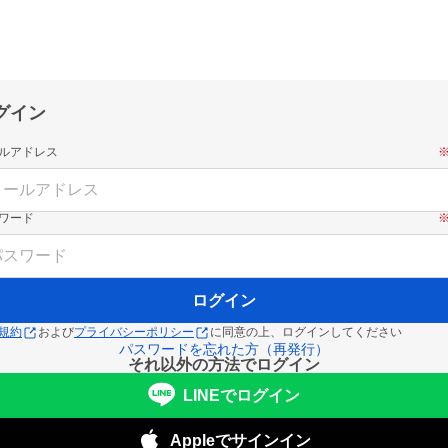
グイン
ルアドレス
ワード
ログイン
規約
および
プライバシーポリシー
に同意の上、
ログインしてください
パスワードを忘れた方（再発行）
それ以外の方法でログイン
LINEでログイン
Appleでサインイン