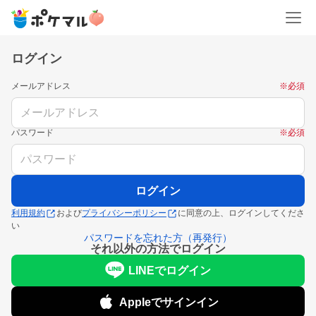
ログイン
メールアドレス
※必須
パスワード
※必須
ログイン
利用規約
および
プライバシーポリシー
に同意の上、
ログインしてくださ
い
パスワードを忘れた方（再発行）
それ以外の方法でログイン
LINEでログイン
Appleでサインイン