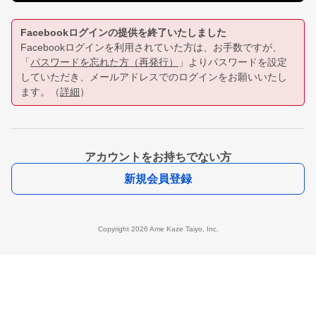
Facebookログインの提供を終了いたしました
Facebookログインを利用されていた方は、お手数ですが、
「
パスワードを忘れた方（再発行）
」よりパスワードを設定
していただき、メールアドレスでのログインをお願いいたし
ます。（
詳細
）
アカウントをお持ちでない方
新規会員登録
Copyright 2026 Ame Kaze Taiyo, Inc.