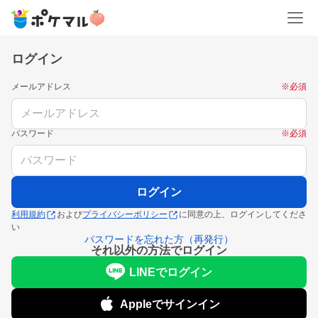
ログイン
メールアドレス
※必須
パスワード
※必須
ログイン
利用規約
および
プライバシーポリシー
に同意の上、
ログインしてくださ
い
パスワードを忘れた方（再発行）
それ以外の方法でログイン
LINEでログイン
Appleでサインイン