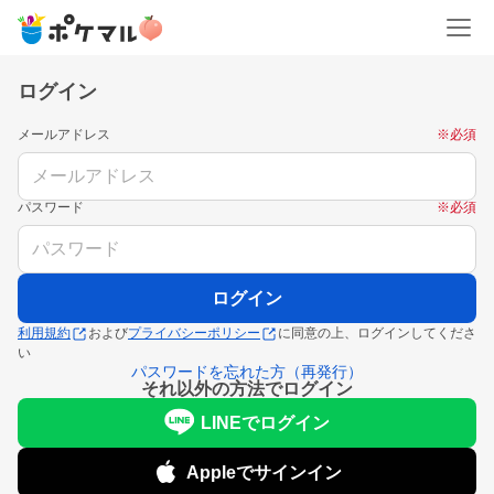
ログイン
メールアドレス
※必須
パスワード
※必須
ログイン
利用規約
および
プライバシーポリシー
に同意の上、
ログインしてくださ
い
パスワードを忘れた方（再発行）
それ以外の方法でログイン
LINEでログイン
Appleでサインイン