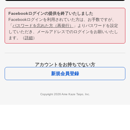
Facebookログインの提供を終了いたしました
Facebookログインを利用されていた方は、お手数ですが、
「
パスワードを忘れた方（再発行）
」よりパスワードを設定
していただき、メールアドレスでのログインをお願いいたし
ます。（
詳細
）
アカウントをお持ちでない方
新規会員登録
Copyright 2026 Ame Kaze Taiyo, Inc.