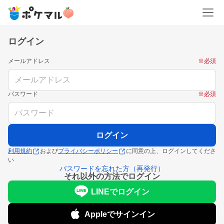
ログイン
メールアドレス
※必須
パスワード
※必須
ログイン
利用規約
および
プライバシーポリシー
に同意の上、
ログインしてくださ
い
パスワードを忘れた方（再発行）
それ以外の方法でログイン
LINEでログイン
Appleでサインイン