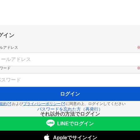
グイン
ルアドレス
ワード
ログイン
規約
および
プライバシーポリシー
に同意の上、
ログインしてください
パスワードを忘れた方（再発行）
それ以外の方法でログイン
LINEでログイン
Appleでサインイン