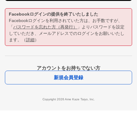
Facebookログインの提供を終了いたしました
Facebookログインを利用されていた方は、お手数ですが、
「
パスワードを忘れた方（再発行）
」よりパスワードを設定
していただき、メールアドレスでのログインをお願いいたし
ます。（
詳細
）
アカウントをお持ちでない方
新規会員登録
Copyright 2026 Ame Kaze Taiyo, Inc.