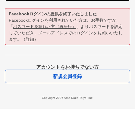
Facebookログインの提供を終了いたしました
Facebookログインを利用されていた方は、お手数ですが、
「
パスワードを忘れた方（再発行）
」よりパスワードを設定
していただき、メールアドレスでのログインをお願いいたし
ます。（
詳細
）
アカウントをお持ちでない方
新規会員登録
Copyright 2026 Ame Kaze Taiyo, Inc.