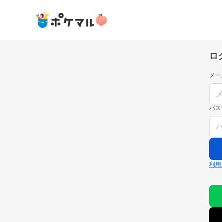
ロ
メー
パス
利用