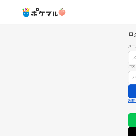
ロ
メー
パス
利用