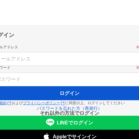
グイン
ルアドレス
ワード
ログイン
規約
および
プライバシーポリシー
に同意の上、
ログインしてください
パスワードを忘れた方（再発行）
それ以外の方法でログイン
LINEでログイン
Appleでサインイン