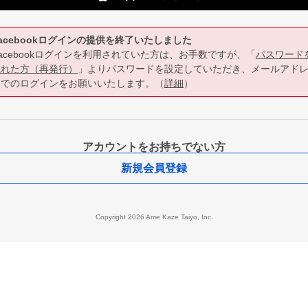
acebookログインの提供を終了いたしました
acebookログインを利用されていた方は、お手数ですが、「
パスワード
忘れた方（再発行）
」よりパスワードを設定していただき、メールアド
スでのログインをお願いいたします。（
詳細
）
アカウントをお持ちでない方
新規会員登録
Copyright 2026 Ame Kaze Taiyo, Inc.