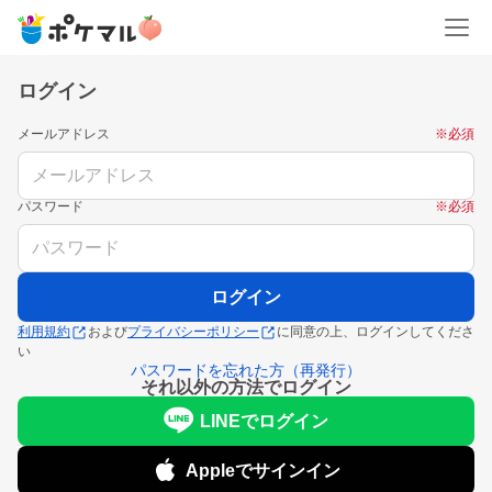
ログイン
メールアドレス
※必須
パスワード
※必須
ログイン
利用規約
および
プライバシーポリシー
に同意の上、
ログインしてくださ
い
パスワードを忘れた方（再発行）
それ以外の方法でログイン
LINEでログイン
Appleでサインイン