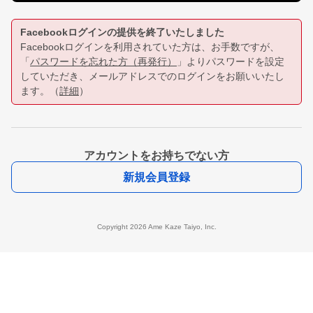
Facebookログインの提供を終了いたしました
Facebookログインを利用されていた方は、お手数ですが、
「
パスワードを忘れた方（再発行）
」よりパスワードを設定
していただき、メールアドレスでのログインをお願いいたし
ます。（
詳細
）
アカウントをお持ちでない方
新規会員登録
Copyright 2026 Ame Kaze Taiyo, Inc.