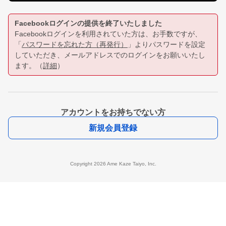
Facebookログインの提供を終了いたしました
Facebookログインを利用されていた方は、お手数ですが、
「
パスワードを忘れた方（再発行）
」よりパスワードを設定
していただき、メールアドレスでのログインをお願いいたし
ます。（
詳細
）
アカウントをお持ちでない方
新規会員登録
Copyright 2026 Ame Kaze Taiyo, Inc.