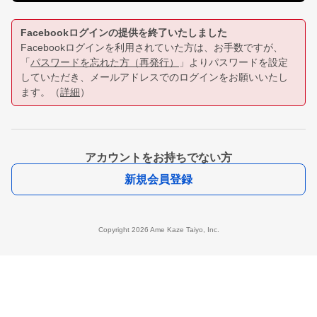
Facebookログインの提供を終了いたしました
Facebookログインを利用されていた方は、お手数ですが、
「
パスワードを忘れた方（再発行）
」よりパスワードを設定
していただき、メールアドレスでのログインをお願いいたし
ます。（
詳細
）
アカウントをお持ちでない方
新規会員登録
Copyright 2026 Ame Kaze Taiyo, Inc.