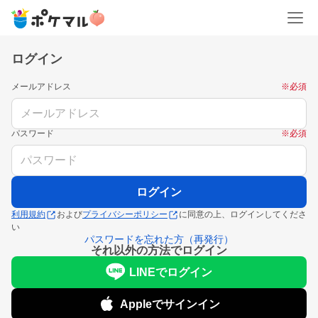
ログイン
メールアドレス
※必須
パスワード
※必須
ログイン
利用規約
および
プライバシーポリシー
に同意の上、
ログインしてくださ
い
パスワードを忘れた方（再発行）
それ以外の方法でログイン
LINEでログイン
Appleでサインイン