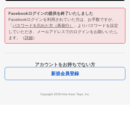
Facebookログインの提供を終了いたしました
Facebookログインを利用されていた方は、お手数ですが、
「
パスワードを忘れた方（再発行）
」よりパスワードを設定
していただき、メールアドレスでのログインをお願いいたし
ます。（
詳細
）
アカウントをお持ちでない方
新規会員登録
Copyright 2026 Ame Kaze Taiyo, Inc.