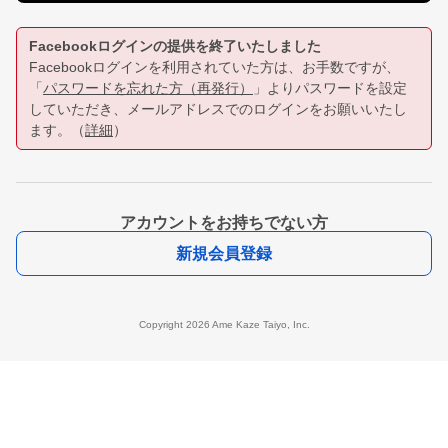
Facebookログインの提供を終了いたしました
Facebookログインを利用されていた方は、お手数ですが、
「
パスワードを忘れた方（再発行）
」よりパスワードを設定
していただき、メールアドレスでのログインをお願いいたし
ます。（
詳細
）
アカウントをお持ちでない方
新規会員登録
Copyright 2026 Ame Kaze Taiyo, Inc.