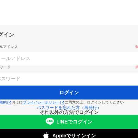
グイン
ルアドレス
ワード
ログイン
規約
および
プライバシーポリシー
に同意の上、
ログインしてください
パスワードを忘れた方（再発行）
それ以外の方法でログイン
LINEでログイン
Appleでサインイン